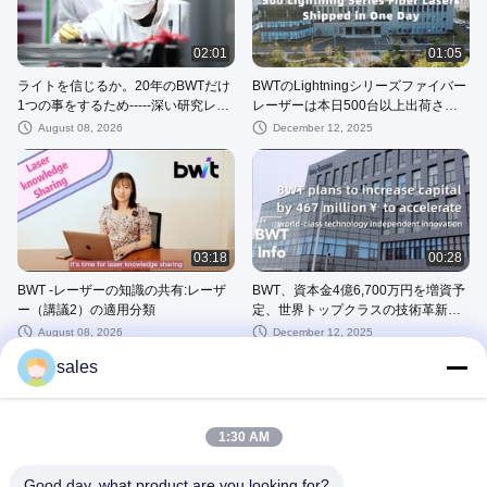
02:01
01:05
ライトを信じるか。20年のBWTだけ
BWTのLightningシリーズファイバー
1つの事をするため-----深い研究レー
レーザーは本日500台以上出荷され
ザー
ました！
August 08, 2026
December 12, 2025
03:18
00:28
BWT -レーザーの知識の共有:レーザ
BWT、資本金4億6,700万円を増資予
ー（講議2）の適用分類
定、世界トップクラスの技術革新を
加速
August 08, 2026
December 12, 2025
sales
1:30 AM
00:30
01:13
Good day, what product are you looking for?