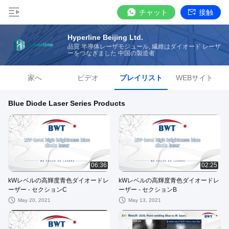
チャット
接触
Hyperline Beijing Ltd.
品質 半導体レーザモジュール, 繊維はダイオード レーザ
ーをつなぎました 中国の製造者
家へ
ビデオ
プレイリスト
WEBサイト
Blue Diode Laser Series Products
06:36
02:25
kWレベルの高輝度青色ダイオードレ
kWレベルの高輝度青色ダイオードレ
ーザー - セクションC
ーザー - セクションB
May 20, 2021
May 13, 2021