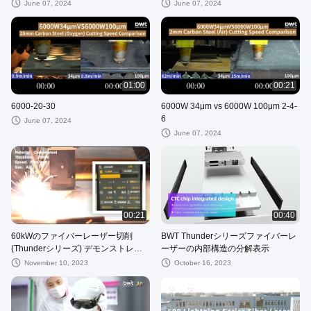
June 07, 2024
June 07, 2024
01:00
00:21
6000-20-30
6000W 34μm vs 6000W 100μm 2-4-
6
June 07, 2024
June 07, 2024
00:21
00:40
60kWのファイバーレーザー切削
BWT Thunderシリーズファイバーレ
(Thunderシリーズ) デモンストレー
ーザーの内部構造の分解表示
ション --- 20mmの炭素鋼の切削
November 10, 2023
October 16, 2023