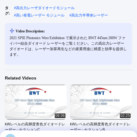
タ
#
高出力レーザダイオードモジュール
グ:
#
高い発電レーザー モジュール
#
高出力半導体レーザー
Video Description:
2021 SPIE Photonics West Exhibition で展示された BWT 445nm 200W ファ
イバー結合ダイオード レーザーをご覧ください。この高出力レーザー
ダイオードは、レーザー加算再生などの産業用途に精度と効率を提供し
ます。
Related Videos
06:36
02:25
kWレベルの高輝度青色ダイオードレ
kWレベルの高輝度青色ダイオードレ
ーザー - セクションC
ーザー - セクションB
Blue Diode Laser Series
Blue Diode Laser Series