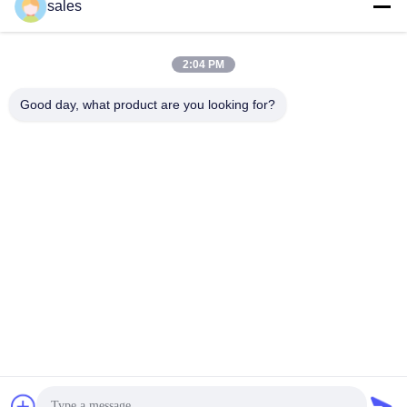
sales
Products
Products
May 20, 2021
May 13, 2021
2:04 PM
Good day, what product are you looking for?
02:54
01:00
kWレベルの高輝度青色ダイオードレ
6000-20-30
ーザー - セクションA
その他のビデオ
Blue Diode Laser Series
June 07, 2024
Products
May 08, 2021
00:18
00:40
6000W 高反射力設計
BWT Thunderシリーズファイバーレ
ーザーの内部構造の分解表示
その他のビデオ
その他のビデオ
June 07, 2024