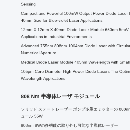
Sensing
Compact and Powerful 100mW Output Power Diode Laser
40mm Size for Blue-violet Laser Applications
12mm X 12mm X 40mm Diode Laser Module 650nm 5mW for
Applications in Industrial Environments
Advanced 755nm 808nm 1064nm Diode Laser with Circular
Numerical Aperture
Medical Diode Laser Module 405nm Wavelength with Small
105µm Core Diameter High Power Diode Lasers The Optima
Wavelength Applications
808 Nm 半導体レーザ モジュール
ソリッド ステート レーザー ポンプ多重エミッターの 808n
ュール 55W
808nm 8Wの多機能の取り外し可能な半導体レーザー