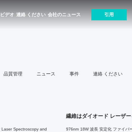
ビデオ
連絡 ください
会社のニュース
引用
品質管理
ニュース
事件
連絡 ください
繊維はダイオード レーザ
r Laser Spectroscopy and
976nm 18W 波長 安定化 ファイ