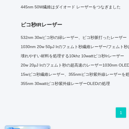
445nm 50W繊維はダイオード レーザーをつなぎました
ピコ秒IRレーザー
532nm 30wピコ秒の緑レーザー、ピコ秒脈打ったレーザー
1030nm 20w 50μJ Irのフェムト秒繊維レーザー/フェ
壊れやすい材料を処理する10khz 10wattピコ秒Irレーザー
20w 20μJ Irのフェムト秒の超高速のレーザー1030nm OL
15wピコ秒繊維レーザー、355nmピコ秒紫外線レーザーを処
355nm 30wattピコ秒紫外線レーザーOLEDの処理
1