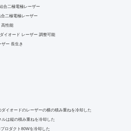
バー結合二極電極レーザー
ー結合二極電極レーザー
 高性能
ル ダイオード レーザー 調整可能
レーザー 長生き
電のダイオードのレーザーの横の積み重ねを冷却した
ャネルは縦の積み重ねを冷却した
棒プロダクト80Wを冷却した