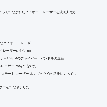
維によってつながれたダイオード レーザーを波長安定さ
能なダイオード レーザー
ド レーザーの証明Iso
レーザー105µMのファイバー・バンドルの直径
体レーザーBwtをつないだ
ッド ステート レーザー ポンプのための繊維によってつ
レーザーをつなぎました