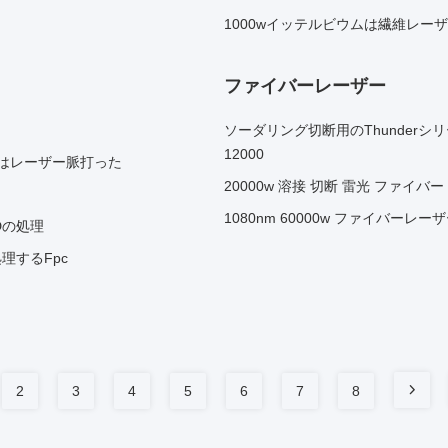
1000wイッテルビウムは繊維レーザ
ファイバーレーザー
ソーダリング切断用のThunderシ
12000
ムト秒はレーザー脈打った
20000w 溶接 切断 雷光 ファイバ
1080nm 60000w ファイバーレー
EDの処理
理するFpc
2
3
4
5
6
7
8