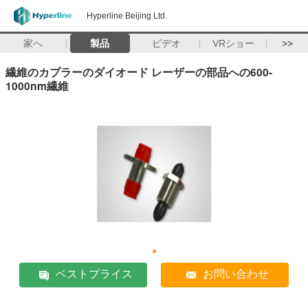
Hyperline Beijing Ltd.
家へ
製品
ビデオ
VRショー
>>
繊維のカプラーのダイオード レーザーの部品への600-
1000nm繊維
ベストプライス
お問い合わせ