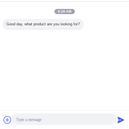
8:28 AM
Good day, what product are you looking for?
プラーの
カスタマイズされ
Ctpの波長
125um Vの溝繊維
繊維のカ
ド レーザ
た V -医学的用
830/405nm Vの溝
の配列のダイオー
ダイオード
の600-
途、印刷、CTP の
繊維の配列Bwt
ド レーザーの予備
ーの部品へ
nm繊維
ための繊維の配列
品
1000n
ACTP-32 に溝を
作って下さい
言語を変えて下さい
Japanese
ホーム
|
企業情報
|
お問い合わせ
|
地図
|
プライバシーポリシー
デスクトップの眺め
Copyright © 2010 - 2026 Hyperline Beijing Ltd..
All rights reserved.
連絡先
見積依頼