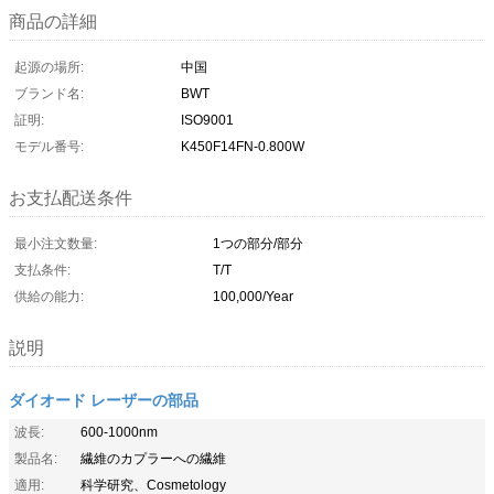
商品の詳細
起源の場所:
中国
ブランド名:
BWT
証明:
ISO9001
モデル番号:
K450F14FN-0.800W
お支払配送条件
最小注文数量:
1つの部分/部分
支払条件:
T/T
供給の能力:
100,000/Year
説明
ダイオード レーザーの部品
波長:
600-1000nm
製品名:
繊維のカプラーへの繊維
適用:
科学研究、Cosmetology