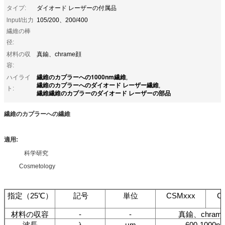
タイプ:
ダイオード レーザーの付属品
lnput/出力
105/200、200/400
繊維の棒
径:
材料の収
真鍮、chrame顔
容:
繊維のカプラーへの1000nm繊維
ハイライ
,
繊維のカプラーへのダイオード レーザー繊維
,
ト:
繊維繊維のカプラーのダイオード レーザーの部品
繊維のカプラーへの繊維
適用:
科学研究
Cosmetology
指定（25℃）
記号
単位
CSMxxx
C
材料の収容
-
-
真鍮、chram
波長
λ
μm
600-1000n