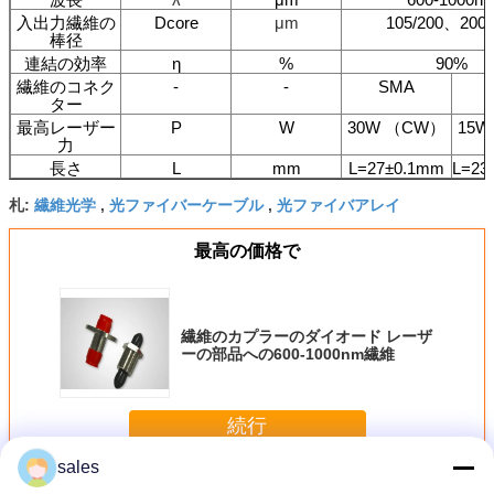
入出力繊維の
Dcore
μm
105/200、200/
棒径
連結の効率
η
%
90%
繊維のコネク
-
-
SMA
ター
最高レーザー
P
W
30W （CW）
15
力
長さ
L
mm
L=27±0.1mm
L=23
繊維光学
光ファイバーケーブル
光ファイバアレイ
札:
,
,
最高の価格で
繊維のカプラーのダイオード レーザ
ーの部品への600-1000nm繊維
続行
sales
ダイオード レーザーの部品
多く