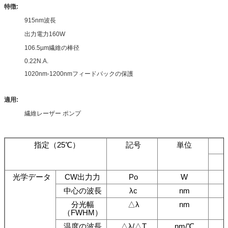
特徴:
915nm波長
出力電力160W
106.5µm繊維の棒径
0.22N.A.
1020nm-1200nmフィードバックの保護
適用:
繊維レーザー ポンプ
指定（25℃）
記号
単位
光学データ
CW出力力
Po
W
中心の波長
λc
nm
分光幅
△λ
nm
（FWHM）
温度の波長
△λ/△T
nm/℃