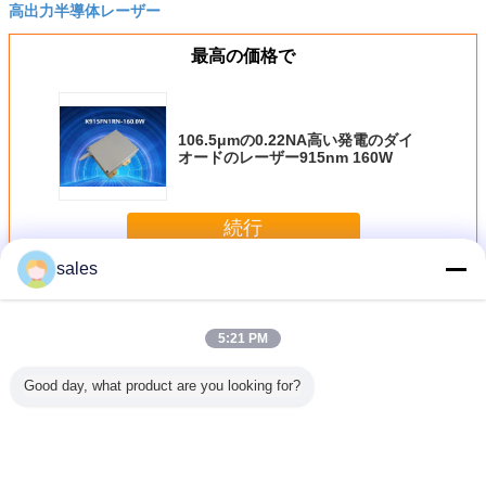
高出力半導体レーザー
最高の価格で
106.5μmの0.22NA高い発電のダイ
オードのレーザー915nm 160W
続行
sales
高出力半導体レーザー
多く
5:21 PM
Good day, what product are you looking for?
ダイオード
伝導は単一808nm
793nm高い発電
高い発電のダイオ
300W高
ロ チャネ
半導体レーザー棒
180wの繊維レー
ードのレーザーを
ンプ半導
積み重ね
プロダクト80Wを
ザー ポンプのため
ポンプでくむ
ー、繊維
却した
冷却した
の繊維によってつ
808nm 60w Dpss
ポンプの
ながれるダイオー
915nm