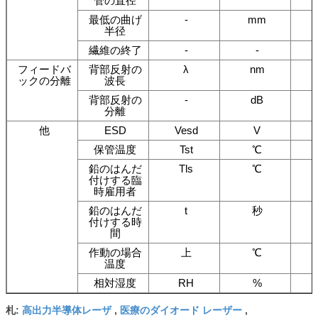
管の直径
最低の曲げ
-
mm
半径
繊維の終了
-
-
フィードバ
背部反射の
λ
nm
ックの分離
波長
背部反射の
-
dB
分離
他
ESD
Vesd
V
保管温度
Tst
℃
鉛のはんだ
Tls
℃
付けする臨
時雇用者
鉛のはんだ
t
秒
付けする時
間
作動の場合
上
℃
温度
相対湿度
RH
%
高出力半導体レーザ
医療のダイオード レーザー
札:
,
,