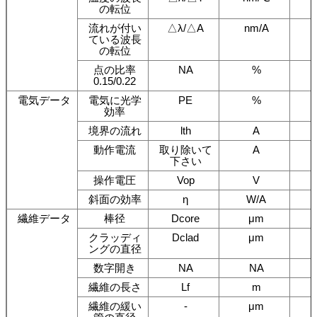
の転位
流れが付い
△λ/△A
nm/A
ている波長
の転位
点の比率
NA
%
0.15/0.22
電気データ
電気に光学
PE
%
効率
境界の流れ
lth
A
動作電流
取り除いて
A
下さい
操作電圧
Vop
V
斜面の効率
η
W/A
繊維データ
棒径
Dcore
μm
クラッディ
Dclad
μm
ングの直径
数字開き
NA
NA
繊維の長さ
Lf
m
繊維の緩い
-
μm