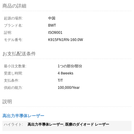
商品の詳細
起源の場所:
中国
ブランド名:
BWT
証明:
ISO9001
モデル番号:
K915FN1RN-160.0W
お支払配送条件
最小注文数量:
1つの部分/部分
受渡し時間:
4 8weeks
支払条件:
T/T
供給の能力:
100,000/Year
説明
高出力半導体レーザー
高出力半導体レーザー
医療のダイオード レーザー
ハイライト:
,