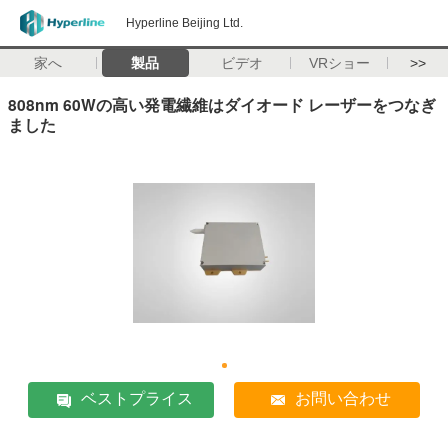
Hyperline Beijing Ltd.
家へ
製品
ビデオ
VRショー
>>
808nm 60Wの高い発電繊維はダイオード レーザーをつなぎ
ました
ベストプライス
お問い合わせ