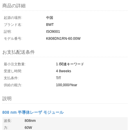
商品の詳細
起源の場所:
中国
ブランド名:
BWT
証明:
ISO9001
モデル番号:
K808DN1RN-60.00W
お支払配送条件
最小注文数量:
1 /関連キーワード
受渡し時間:
4 8weeks
支払条件:
T/T
供給の能力:
100,000/Year
説明
808 nm 半導体レーザ モジュール
波長:
808nm
力:
60W