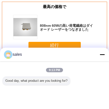
最高の価格で
808nm 60Wの高い発電繊維はダイ
オード レーザーをつなぎました
続行
sales
808 nm 半導体レーザ モジュール
多く
9:13 PM
Good day, what product are you looking for?
 8Wの多機
ソリッド ステート
808nm 55Wの高
医学の半導体繊維
ソリッド 
外し可能
レーザー ポンプの
い発電のダイオー
はダイオード レー
レーザー 
レーザー
ための808nm
ド レーザー
ザー808nm 15の
重エミッ
25Wのダイオード
ワット375μm
808nm 
レーザー
0.22NAをつなぎ
ド レーザ
ました
ュール 
言語を変えて下さい