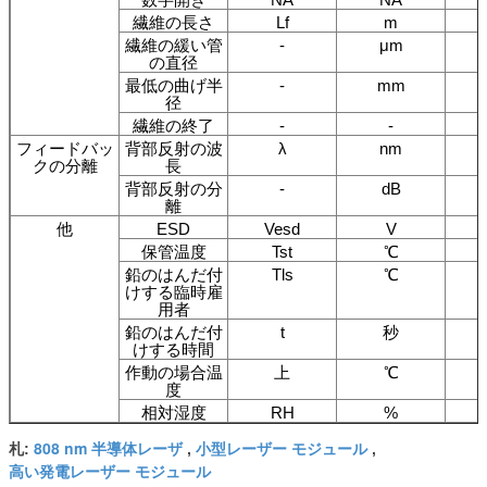
繊維の長さ
Lf
m
繊維の緩い管
-
μm
の直径
最低の曲げ半
-
mm
径
繊維の終了
-
-
フィードバッ
背部反射の波
λ
nm
クの分離
長
背部反射の分
-
dB
離
他
ESD
Vesd
V
保管温度
Tst
℃
鉛のはんだ付
Tls
℃
けする臨時雇
用者
鉛のはんだ付
t
秒
けする時間
作動の場合温
上
℃
度
相対湿度
RH
%
808 nm 半導体レーザ
小型レーザー モジュール
札:
,
,
高い発電レーザー モジュール