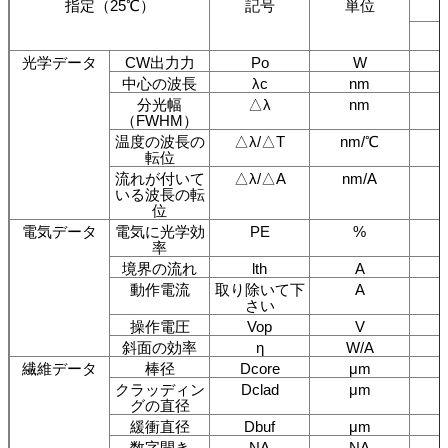
指定（25℃）
記号
単位
光学データ
CW出力力
Po
W
中心の波長
λc
nm
分光幅
△λ
nm
（FWHM）
温度の波長の
△λ/△T
nm/℃
転位
流れが付いて
△λ/△A
nm/A
いる波長の転
位
電気データ
電気に光学効
PE
%
率
境界の流れ
lth
A
動作電流
取り除いて下
A
さい
操作電圧
Vop
V
斜面の効率
η
W/A
繊維データ
棒径
Dcore
μm
クラッディン
Dclad
μm
グの直径
緩衝直径
Dbuf
μm
数字開き
NA
NA