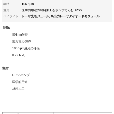
棒径:
106.5μm
適用:
医学的用途の材料加工をポンプでくむDPSS
レーザ光モジュール
高出力レーザダイオードモジュール
ハイライト:
,
特徴:
808nm波長
出力電力60W
106.5μm繊維の棒径
0.22 N.A。
適用:
DPSSポンプ
医学的用途
材料加工