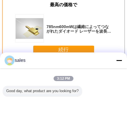
最高の価格で
785nm600mWは繊維によってつな
がれたダイオード レーザーを波長安
定させた;ラマン分光学
続行
sales
繊維はダイオード レーザーをつなぎました
多く
3:12 PM
Good day, what product are you looking for?
18W 波長
976nm 60W 波長
976nm 9W 波長安
多波長分離可能ダ
60W 976
ファイバー
安定化ファイバー
定化ファイバー結
イオードレーザー
はダイオー
 ダイオー
結合二極電極レー
合二極電極レーザ
高性能
ザーをつ
ーザー
ザー
ー
た
言語を変えて下さい