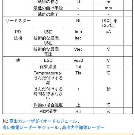
繊維の長さ
Lf
m
最低の曲げ半径
-
mm
繊維の終了
-
-
サーミスター
Rt
（KΩ）/β
（25℃）
PD
現在
Imo
μA
技術
技術的な最高。
Itec
現在
技術的な最高。
Vtec
V
電圧
他
ESD
Vesd
V
保管温度
Tst
℃
Tempreatureを
Tls
℃
はんだ付けする
鉛
はんだ付けする
t
秒
時間を導きなさ
い
作動の場合温度
上
℃
相対湿度
RH
%
高出力レーザダイオードモジュール
札:
,
高い発電レーザー モジュール
高出力半導体レーザー
,