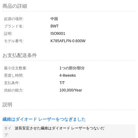
商品の詳細
起源の場所:
中国
ブランド名:
BWT
証明:
ISO9001
モデル番号:
K785AFLFN-0.600W
お支払配送条件
最小注文数量:
1つの部分/部分
受渡し時間:
4-8weeks
支払条件:
T/T
供給の能力:
100,000/Year
説明
繊維はダイオード レーザーをつなぎました
タイ
波長安定させた繊維はダイオード レーザーをつないだ
プ: