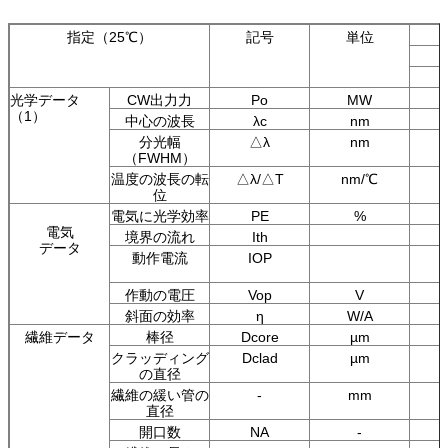
指定（25℃）
記号
単位
光学データ
CW出力力
Po
MW
（1）
中心の波長
λc
nm
分光幅
△λ
nm
（FWHM）
温度の波長の転
△λ/△T
nm/℃
位
電気に光学効率
PE
%
電気
境界の流れ
Ith
データ
動作電流
IOP
作動の電圧
Vop
V
斜面の効率
η
W/A
繊維データ
棒径
Dcore
µm
クラッディング
Dclad
µm
の直径
繊維の緩い管の
-
mm
直径
開口数
NA
-