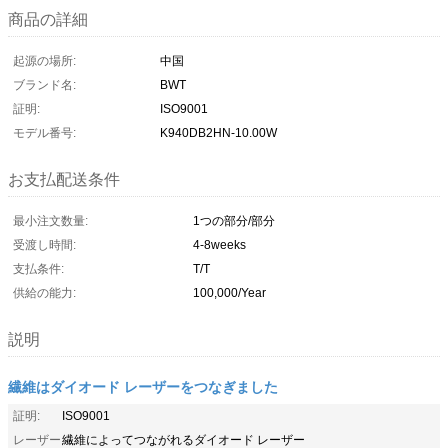
商品の詳細
起源の場所:
中国
ブランド名:
BWT
証明:
ISO9001
モデル番号:
K940DB2HN-10.00W
お支払配送条件
最小注文数量:
1つの部分/部分
受渡し時間:
4-8weeks
支払条件:
T/T
供給の能力:
100,000/Year
説明
繊維はダイオード レーザーをつなぎました
証明:
ISO9001
レーザー
繊維によってつながれるダイオード レーザー