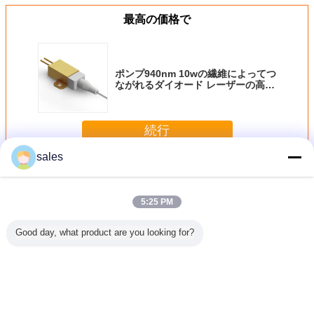
最高の価格で
ポンプ940nm 10wの繊維によってつ
ながれるダイオード レーザーの高い
発電
続行
sales
繊維はダイオード レーザーをつなぎました
多く
5:25 PM
Good day, what product are you looking for?
18W 波長
976nm 60W 波長
976nm 9W 波長安
多波長分離可能ダ
60W 976
ファイバー
安定化ファイバー
定化ファイバー結
イオードレーザー
はダイオー
 ダイオー
結合二極電極レー
合二極電極レーザ
高性能
ザーをつ
ーザー
ザー
ー
た
言語を変えて下さい