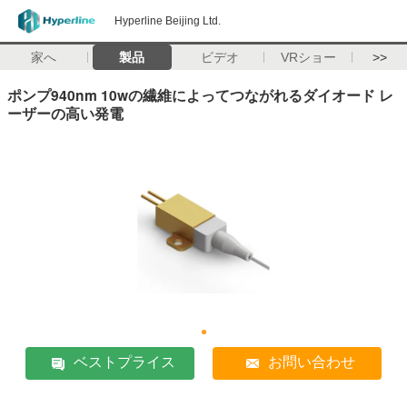
Hyperline Beijing Ltd.
家へ
製品
ビデオ
VRショー
>>
ポンプ940nm 10wの繊維によってつながれるダイオード レ
ーザーの高い発電
ベストプライス
お問い合わせ