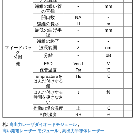
繊維の緩い管
-
mm
の直径
開口数
NA
-
繊維の長さ
Lf
m
最低の曲げ半
-
mm
径
繊維の終了
-
-
フィードバッ
波長範囲
λ
nm
ク
分離
-
dB
分離
他
ESD
Vesd
V
保管温度
Tst
℃
Tempreatureを
Tls
℃
はんだ付けする
鉛
はんだ付けする
t
秒
時間を導きなさ
い
作動の場合温度
上
℃
相対湿度
RH
%
高出力レーザダイオードモジュール
札:
,
高い発電レーザー モジュール
高出力半導体レーザー
,