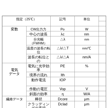
指定（25℃）
記号
単位
変数
CW出力力
Po
W
中心の波長
λc
nm
λ
分光幅
△
nm
（FWHM）
λ/△T
温度の波長の転
△
nm/℃
位
波長の転位と
△λ/△A
nm/A
の
電気に光学効
PE
%
電気
率
データ
境界の流れ
Ith
動作電流
IOP
作動の電圧
Vop
V
斜面の効率
η
W/A
棒径
Dcore
µm
繊維データ
クラッディン
Dclad
µm
グの直径