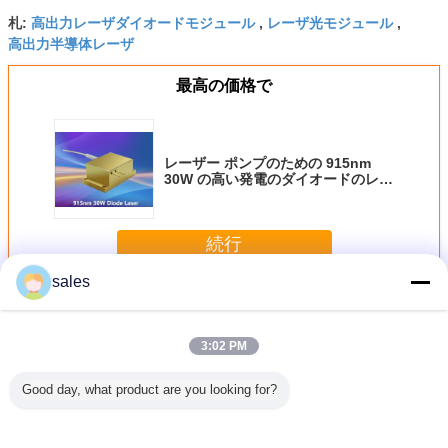
高出力レーザダイオードモジュール
レーザ光モジュール
札:
,
,
高出力半導体レーザ
最高の価格で
レーザー ポンプのための 915nm
30W の高い発電のダイオードのレー
ザー レーザー モジュール
続行
sales
半導体レーザモジュール
多く
3:02 PM
Good day, what product are you looking for?
3N.A
Compact and
12mm X 12mm X
Medical Diode
976nm 
rical
Powerful 100mW
40mm Diode
Laser Module
安定化 フ
e 808nm
Output Power
Laser Module
405nm
カップル 