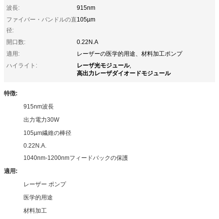
波長:
915nm
ファイバー・バンドルの直
105µm
径:
開口数:
0.22N.A
適用:
レーザーの医学的用途、材料加工ポンプ
レーザ光モジュール
ハイライト:
,
高出力レーザダイオードモジュール
特徴:
915nm波長
出力電力30W
105µm繊維の棒径
0.22N.A.
1040nm-1200nmフィードバックの保護
適用:
レーザー ポンプ
医学的用途
材料加工