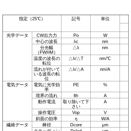
指定（25℃）
記号
単位
光学データ
CW出力力
Po
W
中心の波長
λc
nm
分光幅
△λ
nm
（FWHM）
温度の波長の
△λ/△T
nm/℃
転位
流れが付いて
△λ/△A
nm/A
いる波長の転
位
電気データ
電気に光学効
PE
%
率
境界の流れ
lth
A
動作電流
取り除いて下
A
さい
操作電圧
Vop
V
斜面の効率
η
W/A
繊維データ
棒径
Dcore
μm
クラッディン
Dclad
μm