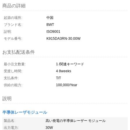
商品の詳細
起源の場所:
中国
ブランド名:
BWT
証明:
ISO9001
モデル番号:
K915DA3RN-30.00W
お支払配送条件
最小注文数量:
1 /関連キーワード
受渡し時間:
4 8weeks
支払条件:
T/T
供給の能力:
100,000/Year
説明
半導体レーザモジュール
製品名:
高い発電の半導体レーザー モジュール
出力電力:
30W