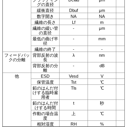
グの直径
緩衝直径
Dbuf
μm
数字開き
NA
NA
繊維の長さ
Lf
m
繊維の緩い管
-
μm
の直径
最低の曲げ半
-
mm
径
繊維の終了
-
-
フィードバッ
背部反射の波
λ
nm
クの分離
長
背部反射の分
-
dB
離
他
ESD
Vesd
V
保管温度
Tst
℃
鉛のはんだ付
Tls
℃
けする臨時雇
用者
鉛のはんだ付
t
秒
けする時間
作動の場合温
上
℃
度
相対湿度
RH
%