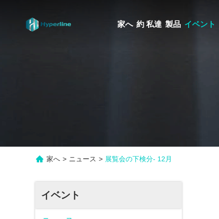
家へ
約 私達
製品
イベント
家へ
>
ニュース
>
展覧会の下検分- 12月
イベント