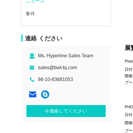
ニュース
事件
連絡 ください
展
Ms. Hyperline Sales Team
Pho
sales@bwt-bj.com
日付:
開催地
86-10-83681053
ブー
PH
今連絡してください
日付:
開催
ブー